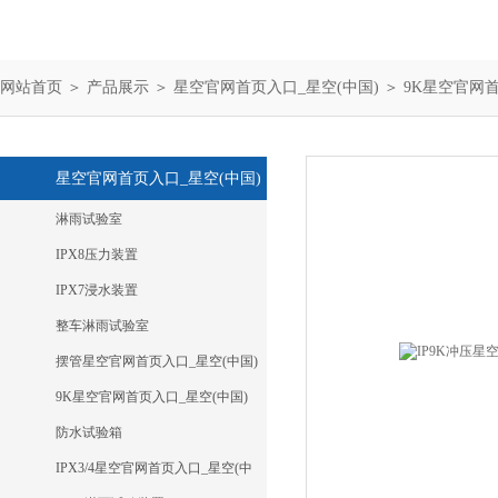
网站首页
＞
产品展示
＞
星空官网首页入口_星空(中国)
＞
9K星空官网首
星空官网首页入口_星空(中国)
淋雨试验室
IPX8压力装置
IPX7浸水装置
整车淋雨试验室
摆管星空官网首页入口_星空(中国)
9K星空官网首页入口_星空(中国)
防水试验箱
IPX3/4星空官网首页入口_星空(中