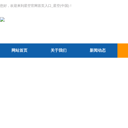
您好，欢迎来到星空官网首页入口_星空(中国)！
网站首页
关于我们
新闻动态