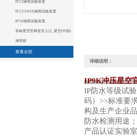
国)
IP1/2淋雨试验装置
IP1/2/3/4/5/6淋雨试验装置
IP5/6淋雨试验装置
非标星空官网首页入口_星空(中国)
淋雨箱
查看全部
详细说明：
IP9K冲压星空
IP防水等级试验机
码）>>标准要
构及生产企业品管部
防水检测用途
产品认证实验