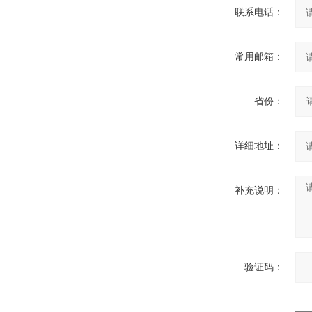
联系电话：
常用邮箱：
省份：
详细地址：
补充说明：
验证码：