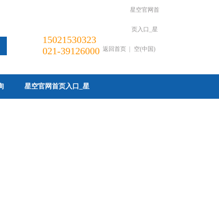
星空官网首
页入口_星
15021530323
021-39126000
返回首页
|
空(中国)
询
星空官网首页入口_星
空(中国)