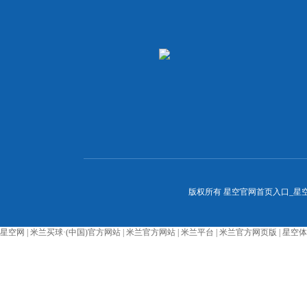
版权所有 星空官网首页入口_星空(中国) 
星空网
|
米兰买球·(中国)官方网站
|
米兰官方网站
|
米兰平台
|
米兰官方网页版
|
星空体