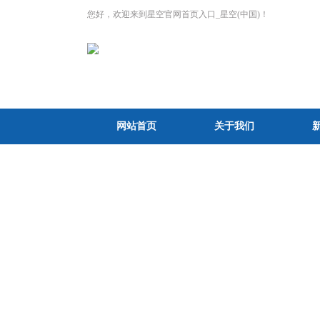
您好，欢迎来到星空官网首页入口_星空(中国)！
网站首页
关于我们