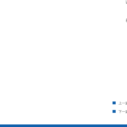
上一
下一