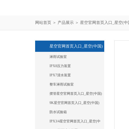
网站首页
＞
产品展示
＞
星空官网首页入口_星空(中
星空官网首页入口_星空(中国)
淋雨试验室
IPX8压力装置
IPX7浸水装置
整车淋雨试验室
摆管星空官网首页入口_星空(中国)
9K星空官网首页入口_星空(中国)
防水试验箱
IPX3/4星空官网首页入口_星空(中