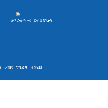
微信公众号-关注我们最新动态
持：
仪表网
管理登陆
站点地图