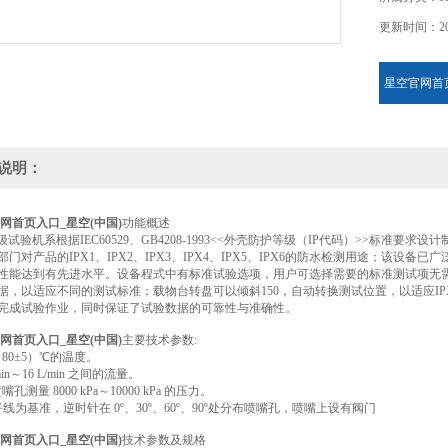
更新时间：202
星空官网首
空(中
说明：
网首页入口_星空(中国)
功能概述
级试验机系根据IEC60529、GB4208-1993<<外壳防护等级（IP代码）>>标
部门对产品的IPX1、IPX2、IPX3、IPX4、IPX5、IPX6的防水检测用途；该
性能达到有先进水平。设备程式中有标准试验选项，用户可选择需要的标准测试项无
据，以适应不同的测试标准；载物台转盘可以倾斜150，自动转换测试位置，以适应IP
完成试验作业，同时保证了试验数据的可靠性与准确性。
网首页入口_星空(中国)
主要技术参数:
80±5）℃的温度。
/min～16 L/min 之间的流量。
孔测量 8000 kPa～10000 kPa 的压力。
线为基准，逆时针在 0º、30º、60º、90º处分布喷嘴孔，喷嘴上设有阀门
网首页入口_星空(中国)
技术参数及规格