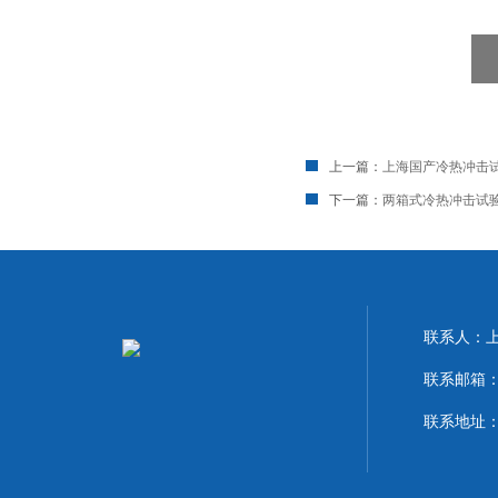
上一篇：
上海国产冷热冲击
下一篇：
两箱式冷热冲击试
联系人：上海
联系邮箱：liu
联系地址：