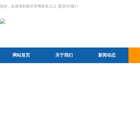
您好，欢迎来到星空官网首页入口_星空(中国)！
网站首页
关于我们
新闻动态