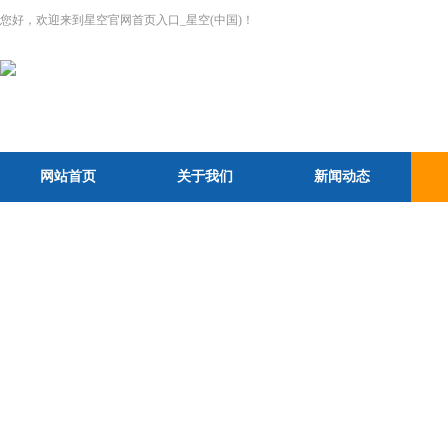
您好，欢迎来到星空官网首页入口_星空(中国)！
网站首页
关于我们
新闻动态